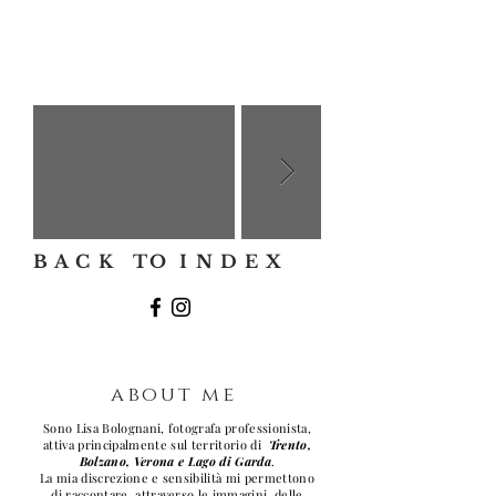
B A C K TO I N D E X
about me
Sono Lisa Bolognani, fotografa professionista,
attiva principalmente sul territorio di
Trento,
Bolzano, Verona e Lago di Garda
.
La mia discrezione e sensibilità mi permettono
di raccontare, attraverso le immagini, delle