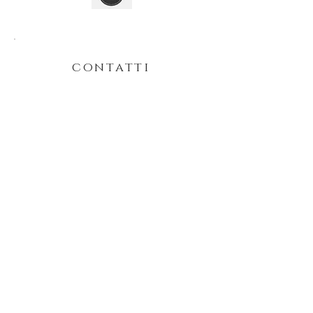
contatti
infolisabolognani@gmail.com
lisabolognani@pec.it
Via Camartina | Vigo Cavedine | Trento
Via G. Matteotti 3 | S 'Ambrogio
Valpolicella | Verona
+39 333 44 70865
P.IVA
02536500222