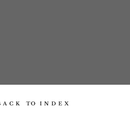
B A C K TO I N D E X